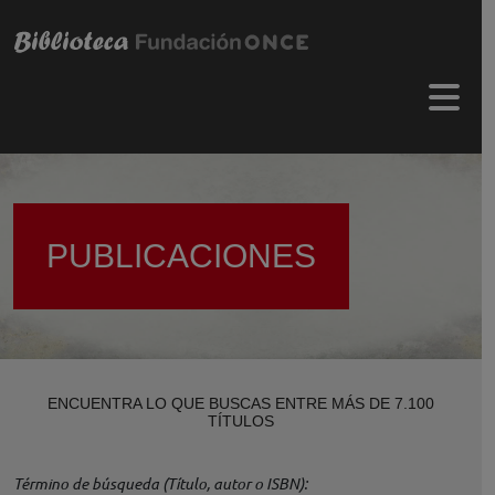
Pasar al contenido principal
Menú 
PUBLICACIONES
ENCUENTRA LO QUE BUSCAS ENTRE MÁS DE 7.100
TÍTULOS
Término de búsqueda (Título, autor o ISBN)