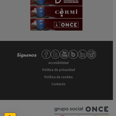
Redes sociales de Fundación ONCE,
Síguenos
Accesibilidad
Política de privacidad
Política de cookies
Contacto