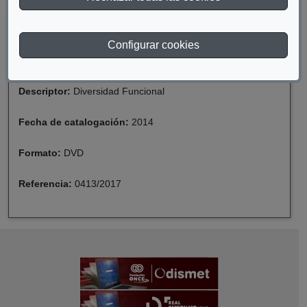
Materia:
Discapacidad
Configurar cookies
Año de publicación:
2009
Descriptor:
Diversidad Funcional
Fecha de catalogación:
2014
Formato:
DVD
Referencia:
0413/2017