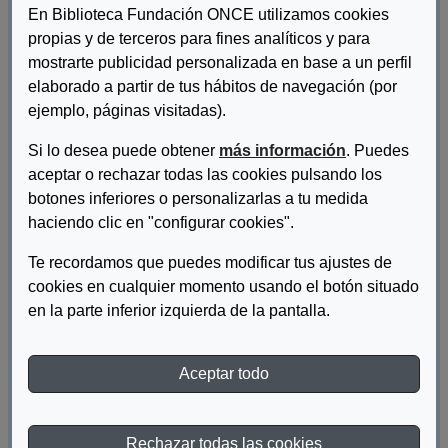
En Biblioteca Fundación ONCE utilizamos cookies
propias y de terceros para fines analíticos y para
mostrarte publicidad personalizada en base a un perfil
elaborado a partir de tus hábitos de navegación (por
ejemplo, páginas visitadas).
Si lo desea puede obtener
más información
. Puedes
aceptar o rechazar todas las cookies pulsando los
botones inferiores o personalizarlas a tu medida
Autor/es:
Fundación edex
haciendo clic en "configurar cookies".
Descripcion:
Te recordamos que puedes modificar tus ajustes de
cookies en cualquier momento usando el botón situado
Consideramos en desventaja a las mujeres y a los hombres que
en la parte inferior izquierda de la pantalla.
caminan, piensan, escuchan y ven el mundo de una manera
diferente a la de quien juzga. Ser diferente es válido y, sobre
todo, necesario par que pueda darse la vida en todo su
Aceptar todo
esplendor. Éste es el enfoque de la propuesta Diversidad
funcional: cuentos para conversar, para facilitar la tarea
educativa en las escuelas y en las familias con niñas y niños de
6 a 11 años.
Rechazar todas las cookies