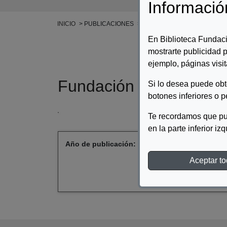
Informació
Ruta de navegación
INICIO
PUBLICACIONES
OTRAS EDITORIALES
FUND
En Biblioteca Fundaci
mostrarte publicidad p
ejemplo, páginas visit
Fundación Aequitas: m
Si lo desea puede ob
botones inferiores o p
Te recordamos que pu
en la parte inferior iz
Año de publicación:
1970
Aceptar t