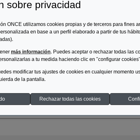
n sobre privacidad
ACIÓN AEQUITAS: MEMORIA 2006
ón ONCE utilizamos cookies propias y de terceros para fines an
ersonalizada en base a un perfil elaborado a partir de tus hábi
adas).
emoria 2006
tener
más información
. Puedes aceptar o rechazar todas las c
ersonalizarlas a tu medida haciendo clic en "configurar cookies"
edes modificar tus ajustes de cookies en cualquier momento us
quierda de la pantalla.
Soporte:
Tinta
odo
Rechazar todas las cookies
Confi
Colección:
FUERA DE COLECCIÓN