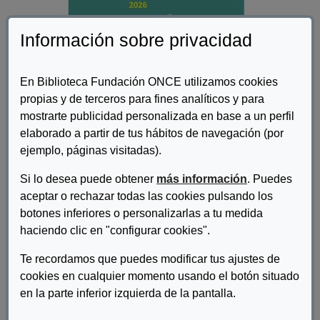
Información sobre privacidad
En Biblioteca Fundación ONCE utilizamos cookies
propias y de terceros para fines analíticos y para
mostrarte publicidad personalizada en base a un perfil
elaborado a partir de tus hábitos de navegación (por
ejemplo, páginas visitadas).
Autor/es:
Ministerio de Derechos Sociales, Consumo y Agenda
Si lo desea puede obtener
más información
. Puedes
2030
aceptar o rechazar todas las cookies pulsando los
botones inferiores o personalizarlas a tu medida
Descripcion:
haciendo clic en "configurar cookies".
Esta Guía contribuye, pues, a la difusión y sensibilización en
Te recordamos que puedes modificar tus ajustes de
materia de derechos y servicios para las familias, integrando y
ordenando la información más relevante para facilitar a la
cookies en cualquier momento usando el botón situado
ciudadanía y personas interesadas el acceso a la misma, todo
en la parte inferior izquierda de la pantalla.
ello sin perjuicio de otras medidas de apoyo adoptadas por el