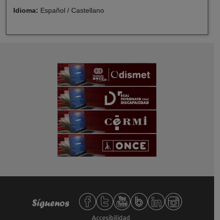
Idioma:
Español / Castellano
Redes sociales de Fundación ONCE,
Síguenos
Accesibilidad