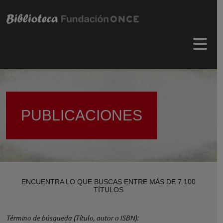
Pasar al contenido principal
Menú 
PUBLICACIONES
ENCUENTRA LO QUE BUSCAS ENTRE MÁS DE 7.100
TÍTULOS
Término de búsqueda (Título, autor o ISBN)