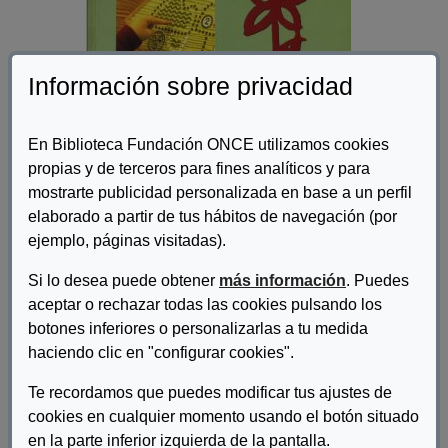
Información sobre privacidad
En Biblioteca Fundación ONCE utilizamos cookies
propias y de terceros para fines analíticos y para
mostrarte publicidad personalizada en base a un perfil
elaborado a partir de tus hábitos de navegación (por
ejemplo, páginas visitadas).
Autor/es:
Hernández Galán, Jesús (dirección técnica)
Si lo desea puede obtener
más información
. Puedes
Descripcion:
aceptar o rechazar todas las cookies pulsando los
Este manual pretende plantear pautas de diseño y actuación en
botones inferiores o personalizarlas a tu medida
todo lo que concierne a la accesibilidad de personas con
haciendo clic en "configurar cookies".
discapacidad a los Parques Nacionales Españoles, tanto desde
el punto de vista físico como desde el punto de vista laboral y
Te recordamos que puedes modificar tus ajustes de
social. Como espacios naturales protegidos, se hace necesario
cookies en cualquier momento usando el botón situado
actuar sobre ellos con la mínima interferencia hacia los procesos
en la parte inferior izquierda de la pantalla.