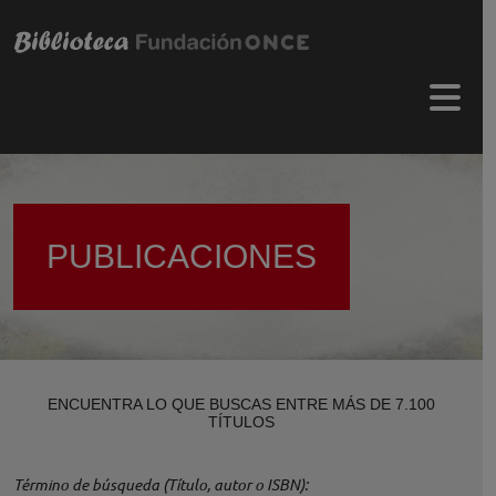
Pasar al contenido principal
Menú 
PUBLICACIONES
ENCUENTRA LO QUE BUSCAS ENTRE MÁS DE 7.100
TÍTULOS
Término de búsqueda (Título, autor o ISBN)