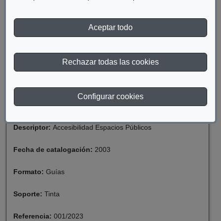
naturales, preservando el paisaje como uno de los valores
fundamentales de los mismos e incorporando el criterio de
mínimo impacto visual para todos los proyectos de actuación.
Aceptar todo
Rechazar todas las cookies
Materia:
Discapacidad
Configurar cookies
Año de publicación:
2003
Descriptor:
Accesibilidad Espacios Públicos
Fecha de catalogación:
2003
Formato:
Guías
Soporte:
Tinta
Referencia:
001/2023