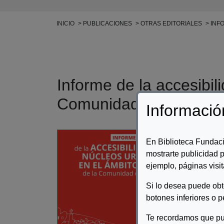
Ruta de navegación
INICIO
PUBLICACIONES
OTRAS EDITORIALES
INFO
Informe de la accesibil
Comunidad de Madrid
Informació
Auto
En Biblioteca Fundaci
mostrarte publicidad p
Desc
ejemplo, páginas visit
El e
Si lo desea puede ob
info
que 
botones inferiores o p
disc
Te recordamos que pu
acce