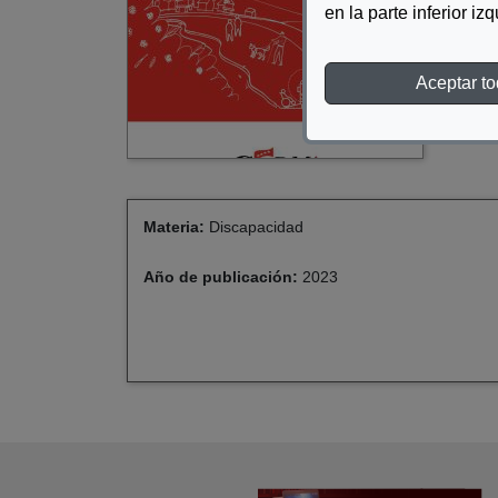
en la parte inferior iz
DE
Aceptar t
Materia:
Discapacidad
Año de publicación:
2023