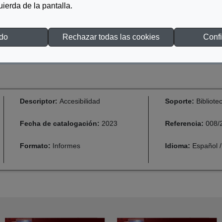
quierda de la pantalla.
SCARGAR ARCHIVO
odo
Rechazar todas las cookies
Confi
Descriptor:
Accesibilidad
Soporte:
Bibliote
Fecha de catalogación:
2023
Referencia:
008/
Formato:
Informes
Idioma:
Español /