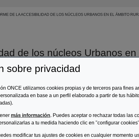
RME DE LA ACCESIBILIDAD DE LOS NÚCLEOS URBANOS EN EL ÁMBITO RURA
idad de los núcleos Urbanos en 
n sobre privacidad
r/es:
CERMI Comunidad de Madrid
ón ONCE utilizamos cookies propias y de terceros para fines an
ersonalizada en base a un perfil elaborado a partir de tus hábi
ripcion:
adas).
studio sobre de la accesibilidad de los Núcleos urbanos de la po
tener
más información
. Puedes aceptar o rechazar todas las c
rmación a fecha del mes de diciembre de 2021. En una primera fase del
van a someterse al análisis de la accesibilidad en base a dos criterio
ersonalizarlas a tu medida haciendo clic en "configurar cookies"
apacidad de cada uno de ellos. Posteriormente, se han determinado los
edes modificar tus ajustes de cookies en cualquier momento us
sibilidad en cada uno de los municipios, seleccionados por ser elemento