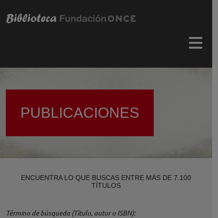
Pasar al contenido principal
Menú 
PUBLICACIONES
ENCUENTRA LO QUE BUSCAS ENTRE MÁS DE 7.100
TÍTULOS
Término de búsqueda (Título, autor o ISBN)