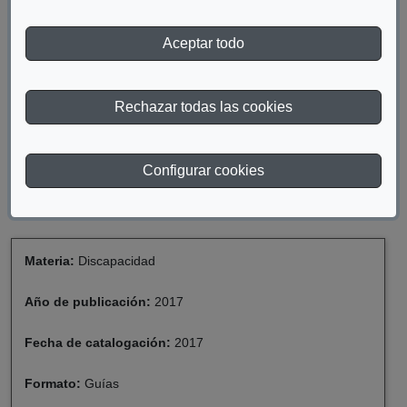
Universidad (SAPDU) a principios de los años 90. Durante estos
años se ha evolucionado y consolidado la necesidad de dar
Aceptar todo
apoyo a las personas con discapacidad en las universidades. Se
han establecido normativas tanto a nivel nacional como
internacional que las universidades han tenido que recoger en
Rechazar todas las cookies
sus normativas propias, así como procedimientos académicos
de los principios de inclusión educativa.
Configurar cookies
DESCARGAR GUÍA DE ADAPTACIONES EN LA
UNIVERSIDAD
Materia:
Discapacidad
Año de publicación:
2017
Fecha de catalogación:
2017
Formato:
Guías