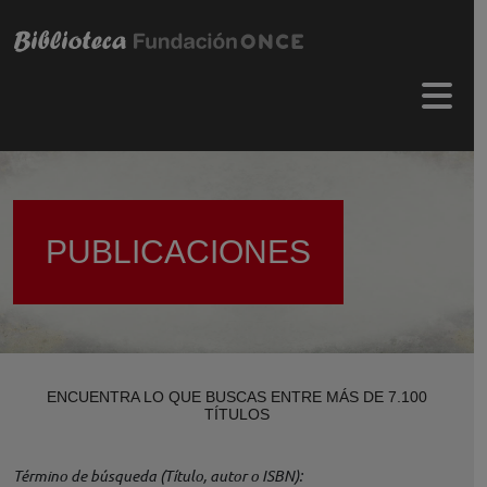
Pasar al contenido principal
Menú 
PUBLICACIONES
ENCUENTRA LO QUE BUSCAS ENTRE MÁS DE 7.100
TÍTULOS
Término de búsqueda (Título, autor o ISBN)