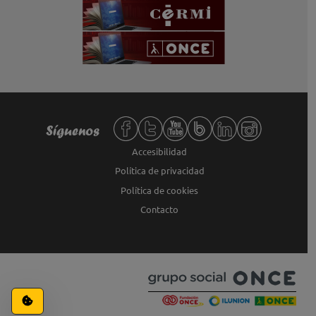
Redes sociales de Fundación ONCE,
Síguenos
Accesibilidad
Política de privacidad
Política de cookies
Contacto
Configuración de cookies