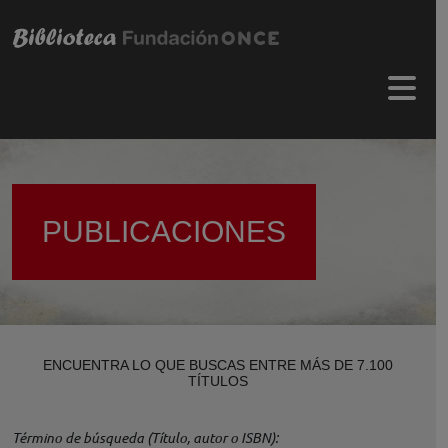
Pasar al contenido principal
Menú 
PUBLICACIONES
ENCUENTRA LO QUE BUSCAS ENTRE MÁS DE 7.100
TÍTULOS
Término de búsqueda (Título, autor o ISBN)