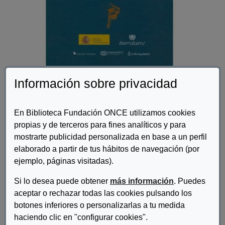
Información sobre privacidad
Autor/es:
Ibermutuamur
En Biblioteca Fundación ONCE utilizamos cookies
propias y de terceros para fines analíticos y para
Descripcion:
mostrarte publicidad personalizada en base a un perfil
La Federación Española de Asociaciones de Amigos del Camino
elaborado a partir de tus hábitos de navegación (por
de Santiago presentó hoy una Guía del Camino de Santiago
ejemplo, páginas visitadas).
para las personas con discapacidad, con el objetivo de facilitar el
acceso de este colectivo a esta ruta de peregrinación. El
Si lo desea puede obtener
más información
. Puedes
manual, que sigue el trayecto francés, cuenta con 160 fichas
aceptar o rechazar todas las cookies pulsando los
sobre distintos tramos del camino, con mapas descriptivos,
botones inferiores o personalizarlas a tu medida
grado de dificultad, accesibilidad y servicios, con rutas
haciendo clic en "configurar cookies".
alternativas para las personas con movilidad reducida. También