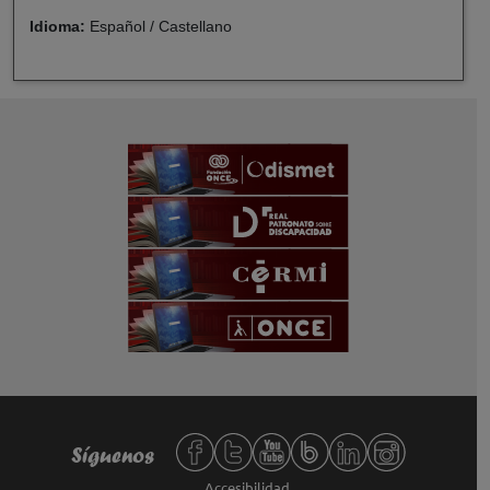
Idioma:
Español / Castellano
Redes sociales de Fundación ONCE,
Síguenos
Accesibilidad