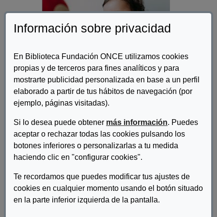
Información sobre privacidad
En Biblioteca Fundación ONCE utilizamos cookies
propias y de terceros para fines analíticos y para
mostrarte publicidad personalizada en base a un perfil
elaborado a partir de tus hábitos de navegación (por
ejemplo, páginas visitadas).
Autor/es:
Mar Merinero Santos; María Verde Cagiao;
Si lo desea puede obtener
más información
. Puedes
Confederación Autismo España
aceptar o rechazar todas las cookies pulsando los
botones inferiores o personalizarlas a tu medida
Descripcion:
haciendo clic en "configurar cookies".
El objetivo de este documento es analizar el estado general de
Te recordamos que puedes modificar tus ajustes de
la situación de la atención temprana para las personas con
autismo en España, revisar los modelos que actualmente
cookies en cualquier momento usando el botón situado
cuentan con evidencia sobre su efectividad como prácticas
en la parte inferior izquierda de la pantalla.
recomendadas en atención temprana para niños y niñas con