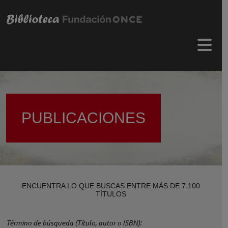
Pasar al contenido principal
Menú 
PUBLICACIONES
ENCUENTRA LO QUE BUSCAS ENTRE MÁS DE 7.100
TÍTULOS
Término de búsqueda (Título, autor o ISBN)