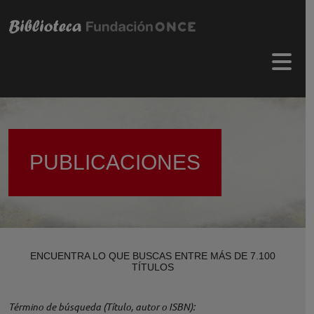
Pasar al contenido principal
Menú 
PUBLICACIONES
ENCUENTRA LO QUE BUSCAS ENTRE MÁS DE 7.100
TÍTULOS
Término de búsqueda (Título, autor o ISBN)