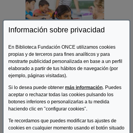
Información sobre privacidad
En Biblioteca Fundación ONCE utilizamos cookies
propias y de terceros para fines analíticos y para
mostrarte publicidad personalizada en base a un perfil
elaborado a partir de tus hábitos de navegación (por
Autor/es:
Unesco
ejemplo, páginas visitadas).
Descripcion:
Si lo desea puede obtener
más información
. Puedes
aceptar o rechazar todas las cookies pulsando los
Esta publicación va dirigida principalmente a los responsables de
botones inferiores o personalizarlas a tu medida
la formulación y la planificación de políticas educativas y a los
equipos de administración y dirección de los centros escolares,
haciendo clic en "configurar cookies".
los docentes y demás miembros del personal escolar.
Te recordamos que puedes modificar tus ajustes de
Esperamos que también resulte de utilidad para otras personas
interesadas en prevenir y abordar la violencia y el acoso que
cookies en cualquier momento usando el botón situado