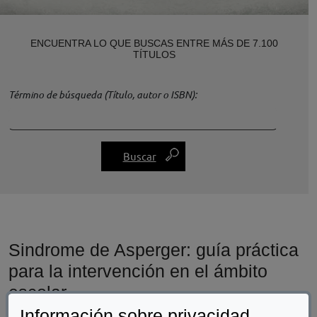
ENCUENTRA LO QUE BUSCAS ENTRE MÁS DE 7.100
TÍTULOS
Término de búsqueda (Título, autor o ISBN)
Sindrome de Asperger: guía práctica
para la intervención en el ámbito
escolar
Información sobre privacidad