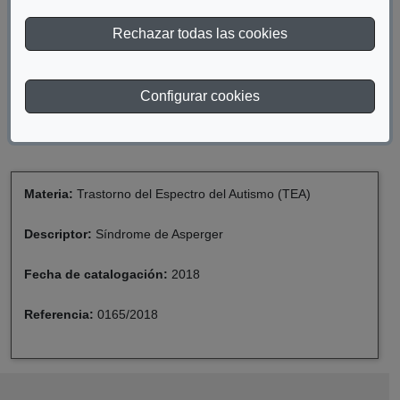
La presente publicación pretende ser una Guía práctica para la
Rechazar todas las cookies
intervención en el ámbito escolar, basada, no solo en la teoría
sino sobre todo en los conocimientos prácticos adquiridos en
años de trabajo del equipo de profesionales del Centro Hans
Asperger de Sevilla.
Configurar cookies
(Abre en nueva ventana)
Descargar documento
Materia:
Trastorno del Espectro del Autismo (TEA)
Descriptor:
Síndrome de Asperger
Fecha de catalogación:
2018
Referencia:
0165/2018