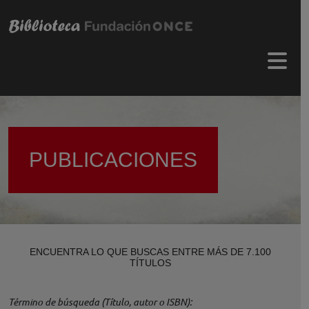
Pasar al contenido principal
Menú 
PUBLICACIONES
ENCUENTRA LO QUE BUSCAS ENTRE MÁS DE 7.100
TÍTULOS
Término de búsqueda (Título, autor o ISBN)