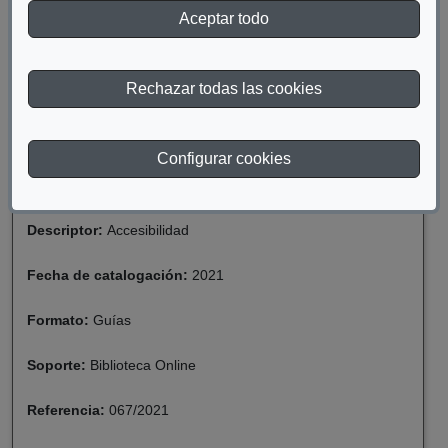
Aceptar todo
DESCARGAR ¿CÓMO GESTIONAR LA
ACCESIBILIDAD? BARES Y RESTAURANTES
Rechazar todas las cookies
Materia:
Discapacidad
Configurar cookies
Año de publicación:
2020
Descriptor:
Accesibilidad
Fecha de catalogación:
2021
Formato:
Guías
Soporte:
Biblioteca Online
Referencia:
067/2021