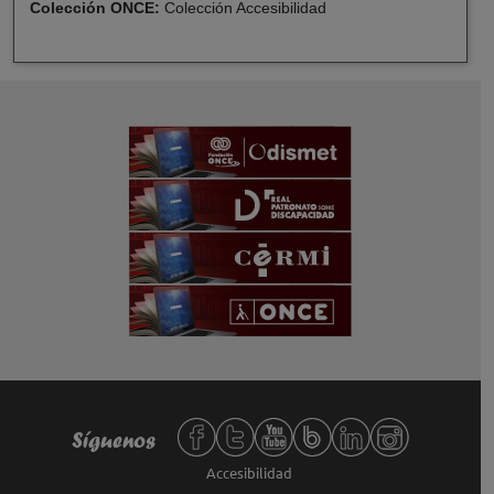
Colección ONCE:
Colección Accesibilidad
Redes sociales de Fundación ONCE,
Síguenos
Accesibilidad