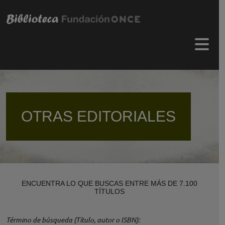
Pasar al contenido principal
Menú 
OTRAS EDITORIALES
ENCUENTRA LO QUE BUSCAS ENTRE MÁS DE 7.100
TÍTULOS
Término de búsqueda (Título, autor o ISBN)