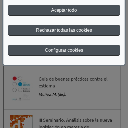
y León
Aceptar todo
INICO
Rechazar todas las cookies
Guía de atención a la discapacidad en
la universidad 2020-2021
Fundación Universia
Configurar cookies
Guía de buenas prácticas contra el
estigma
Muñoz, M. (dir.),
III Seminario. Análisis sobre la nueva
legislación en materia de