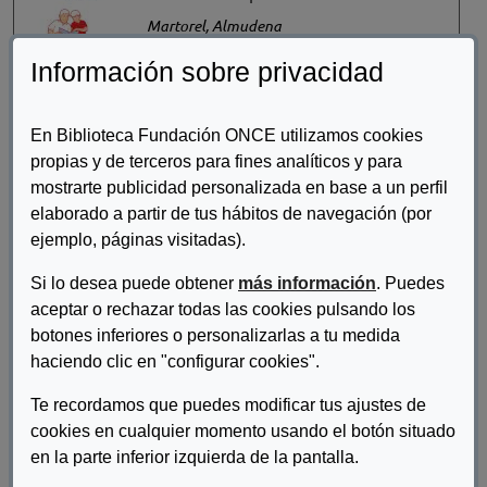
Martorel, Almudena
Información sobre privacidad
En Biblioteca Fundación ONCE utilizamos cookies
El voluntariado en Salud Mental
propias y de terceros para fines analíticos y para
España. Informe 2020
mostrarte publicidad personalizada en base a un perfil
Salud Mental España
elaborado a partir de tus hábitos de navegación (por
ejemplo, páginas visitadas).
Estudio sobre el deporte en
Si lo desea puede obtener
más información
. Puedes
personas con parálisis cerebral de
aceptar o rechazar todas las cookies pulsando los
entidades Aspace
botones inferiores o personalizarlas a tu medida
Confederación Aspace
haciendo clic en "configurar cookies".
Te recordamos que puedes modificar tus ajustes de
cookies en cualquier momento usando el botón situado
Estudio sobre la situación de las
en la parte inferior izquierda de la pantalla.
mujeres con discapacidad en Castilla