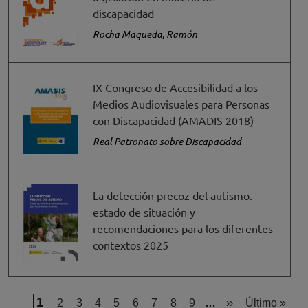
discapacidad
Rocha Maqueda, Ramón
IX Congreso de Accesibilidad a los
Medios Audiovisuales para Personas
con Discapacidad (AMADIS 2018)
Real Patronato sobre Discapacidad
La detección precoz del autismo.
estado de situación y
recomendaciones para los diferentes
contextos 2025
Página actual
1
Página
Página
Página
Página
Página
Página
Página
Página
Siguiente págin
Última págin
2
3
4
5
6
7
8
9
…
››
Último »