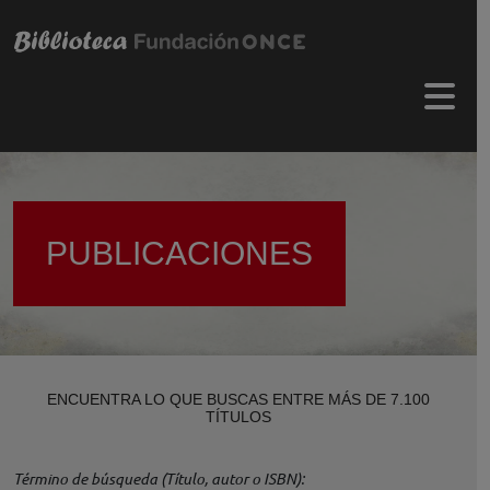
Pasar al contenido principal
Menú 
PUBLICACIONES
ENCUENTRA LO QUE BUSCAS ENTRE MÁS DE 7.100
TÍTULOS
Término de búsqueda (Título, autor o ISBN)