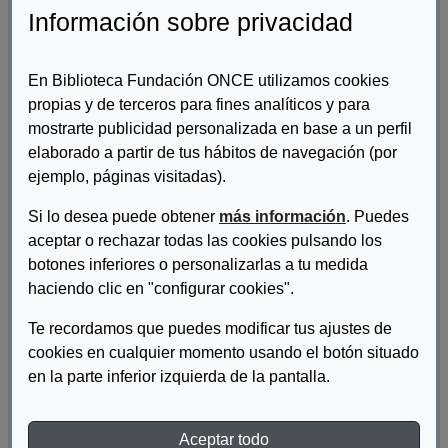
Información sobre privacidad
En Biblioteca Fundación ONCE utilizamos cookies
propias y de terceros para fines analíticos y para
mostrarte publicidad personalizada en base a un perfil
elaborado a partir de tus hábitos de navegación (por
ejemplo, páginas visitadas).
Si lo desea puede obtener
más información
. Puedes
Autor/es:
aceptar o rechazar todas las cookies pulsando los
Fundación ONCE
botones inferiores o personalizarlas a tu medida
Descripcion:
haciendo clic en "configurar cookies".
La Fundación ONCE y Citibeats analizan las opiniones de los
Te recordamos que puedes modificar tus ajustes de
ciudadanos para identificar las potenciales barreras a las que se
cookies en cualquier momento usando el botón situado
enfrentan las personas con discapacidad en España.
en la parte inferior izquierda de la pantalla.
DESCARGAR MAPA DE ACCESIBILIDAD EN
Aceptar todo
TWITTER: LA CIUDADANÍA SIGUE OPINANDO