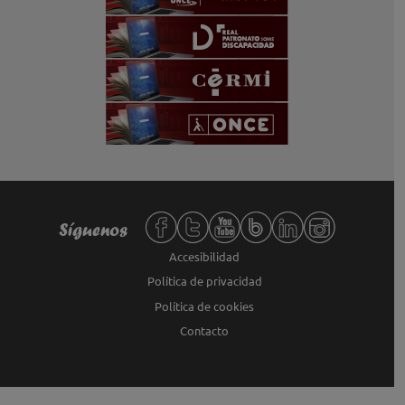
Redes sociales de Fundación ONCE,
Síguenos
Accesibilidad
Política de privacidad
Política de cookies
Contacto