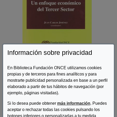
Información sobre privacidad
Autor/es:
Jiménez, Juan Carlos (coordinador)
En Biblioteca Fundación ONCE utilizamos cookies
propias y de terceros para fines analíticos y para
Descripcion:
mostrarte publicidad personalizada en base a un perfil
En este artículo se discute sobre algunas cuestiones de
elaborado a partir de tus hábitos de navegación (por
actualidad científica del campo de la Economía Social y del
ejemplo, páginas visitadas).
Sector No Lucrativo. En primer lugar se revela la importancia
económica creciente de este campo en Europa con el apoyo de
Si lo desea puede obtener
más información
. Puedes
los resultados emanados de un reciente estudio transnacional.
aceptar o rechazar todas las cookies pulsando los
En segundo lugar se reflexiona sobre la noción de no
botones inferiores o personalizarlas a tu medida