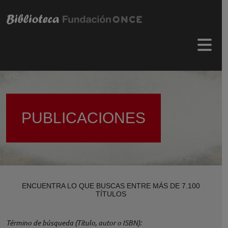
Pasar al contenido principal
Menú 
PUBLICACIONES
ENCUENTRA LO QUE BUSCAS ENTRE MÁS DE 7.100
TÍTULOS
Término de búsqueda (Título, autor o ISBN)