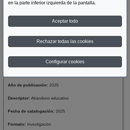
en la parte inferior izquierda de la pantalla.
rica información censal permite explorar lo que los autores han
denominado la geografía de los determinantes del abandono
escolar, estudiando si variables concretas afectan de manera
Aceptar todo
distinta a la probabilidad de abandonar los estudios en función
de la provincia de residencia.
DESCARGAR ARCHIVO
Rechazar todas las cookies
Configurar cookies
Materia:
Discapacidad
Año de publicación:
2025
Descriptor:
Abandono educativo
Fecha de catalogación:
2025
Formato:
Investigación