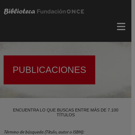
Pasar al contenido principal
Menú 
PUBLICACIONES
ENCUENTRA LO QUE BUSCAS ENTRE MÁS DE 7.100
TÍTULOS
Término de búsqueda (Título, autor o ISBN)