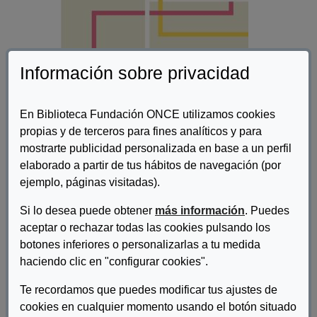
Información sobre privacidad
En Biblioteca Fundación ONCE utilizamos cookies
propias y de terceros para fines analíticos y para
mostrarte publicidad personalizada en base a un perfil
Autor/es:
Valdés, Manuel T; Requena, Miguel
elaborado a partir de tus hábitos de navegación (por
Descripcion:
ejemplo, páginas visitadas).
El presente informe se examina la elevada incidencia del
Si lo desea puede obtener
más información
. Puedes
abandono escolar dado que, a escala europea, solo Rumanía
aceptar o rechazar todas las cookies pulsando los
presenta una tasa de abandono superior a la española. En
botones inferiores o personalizarlas a tu medida
particular, aprovechando la extensa muestra que ofrecen los
haciendo clic en "configurar cookies".
Censos de Población y Vivienda de los años 2011 y 2021, se
estudia la geografía del abandono escolar, esto es, la variación a
Te recordamos que puedes modificar tus ajustes de
escala provincial (50 provincias más 2 ciudades autónomas) en
cookies en cualquier momento usando el botón situado
la incidencia del abandono escolar temprano. Por otra parte, la