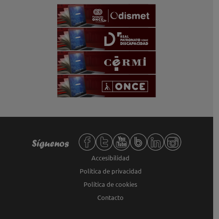
Redes sociales de Fundación ONCE,
Síguenos
Accesibilidad
Política de privacidad
Política de cookies
Contacto