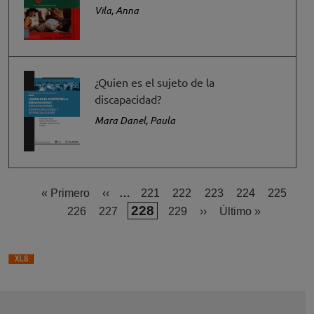
Vila, Anna
¿Quien es el sujeto de la
discapacidad?
Mara Danel, Paula
Primera página
Página anterior
Página
Página
Página
Página
Página
« Primero
‹‹
…
221
222
223
224
225
Página actual
228
Página
Página
Página
Siguiente página
Última página
226
227
229
››
Último »
Paginación