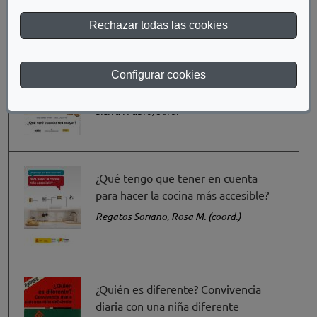
Rechazar todas las cookies
Configurar cookies
¿Qué seré cuando sea mayor?
Sierra i Fabra, Jordi
¿Qué tengo que tener en cuenta
para hacer la cocina más accesible?
Regatos Soriano, Rosa M. (coord.)
¿Quién es diferente? Convivencia
diaria con una niña diferente