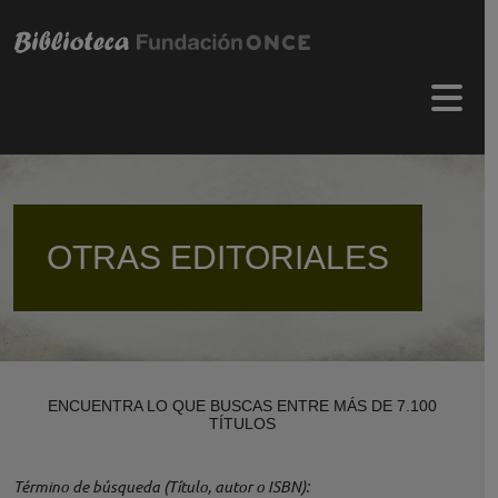
Pasar al contenido principal
Menú 
OTRAS EDITORIALES
ENCUENTRA LO QUE BUSCAS ENTRE MÁS DE 7.100
TÍTULOS
Término de búsqueda (Título, autor o ISBN)