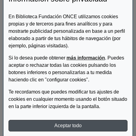
López-Ibor Alcocer, Mª Ines
En Biblioteca Fundación ONCE utilizamos cookies
propias y de terceros para fines analíticos y para
mostrarte publicidad personalizada en base a un perfil
¿Qué hacer si ingresa una persona
elaborado a partir de tus hábitos de navegación (por
con sordoceguera?
ejemplo, páginas visitadas).
FESOCE
Si lo desea puede obtener
más información
. Puedes
aceptar o rechazar todas las cookies pulsando los
botones inferiores o personalizarlas a tu medida
¿Qué le pasa a papá?
haciendo clic en "configurar cookies".
Rodríguez Alonso, Rosa María
Te recordamos que puedes modificar tus ajustes de
cookies en cualquier momento usando el botón situado
en la parte inferior izquierda de la pantalla.
¿Qué libros hay de lectura fácil?
Aceptar todo
Plena Inclusión