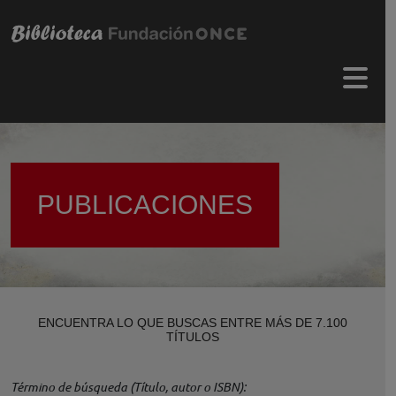
Pasar al contenido principal
Menú 
PUBLICACIONES
ENCUENTRA LO QUE BUSCAS ENTRE MÁS DE 7.100
TÍTULOS
Término de búsqueda (Título, autor o ISBN)