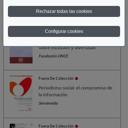
en el marco europeo
Rechazar todas las cookies
Cabra de Luna, Miguel Angel
Fuera De Colección
Configurar cookies
Informe 2006 de Fundación ONCE
sobre exclusión y diversidad
Fundación ONCE
Fuera De Colección
Periodismo social: el compromiso de
la información
Servimedia
Fuera De Colección