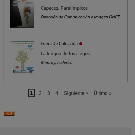
Capaces. Paralímpicos
Dirección de Comunicación e Imagen ONCE
Fuera De Colección
La lengua de los ciegos
Monroy, Federico
Página actual
1
Página
Página
Página
Siguiente página
Última página
2
3
4
Siguiente >
Último »
Paginación