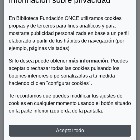
Información sobre privacidad
Fuera De Colección
En Biblioteca Fundación ONCE utilizamos cookies
Libro de Ponencias. I Congreso
propias y de terceros para fines analíticos y para
Paralímpico Barcelona 92
mostrarte publicidad personalizada en base a un perfil
Fundación ONCE
elaborado a partir de tus hábitos de navegación (por
ejemplo, páginas visitadas).
Si lo desea puede obtener
más información
. Puedes
Fuera De Colección
aceptar o rechazar todas las cookies pulsando los
El cuponazo. Historias de sorpresa y
botones inferiores o personalizarlas a tu medida
suerte
haciendo clic en "configurar cookies".
Burgueño Álvarez, Gregorio
Te recordamos que puedes modificar tus ajustes de
cookies en cualquier momento usando el botón situado
en la parte inferior izquierda de la pantalla.
Fuera De Colección
¿Qué son y qué quieren ser las
fundaciones española? Una
Aceptar todo
aproximación a sus roles y su futuro