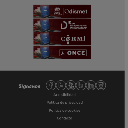
Redes sociales de Fundación ONCE,
Síguenos
Accesibilidad
Política de privacidad
Política de cookies
Contacto