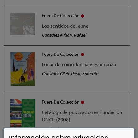
Fuera De Colección
Los sentidos del alma
González Millán, Rafael
Fuera De Colección
Lugar de coincidencia y esperanza
González Gº de Paso, Eduardo
Fuera De Colección
Catálogo de publicaciones Fundación
ONCE (2008)
Fundación ONCE