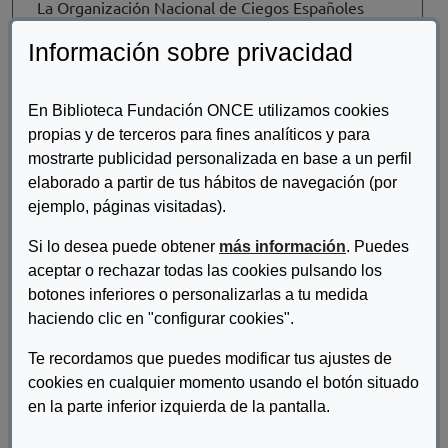
La Organización Nacional de Ciegos Españoles
O.N.C.E. (Corporación de derecho público, de
Información sobre privacidad
carácter social). Parte 2
Perez Galvez, Juan Francisco
En Biblioteca Fundación ONCE utilizamos cookies
propias y de terceros para fines analíticos y para
Fuera De Colección
mostrarte publicidad personalizada en base a un perfil
Fsc Inserta. Incopora el talento en tu
elaborado a partir de tus hábitos de navegación (por
empresa
ejemplo, páginas visitadas).
Inserta Empleo
Si lo desea puede obtener
más información
. Puedes
aceptar o rechazar todas las cookies pulsando los
botones inferiores o personalizarlas a tu medida
Fuera De Colección
haciendo clic en "configurar cookies".
Contribución de la Fundación ONCE
Te recordamos que puedes modificar tus ajustes de
a los Objetivos de Desarrollo
cookies en cualquier momento usando el botón situado
Sostenible (ODS)
en la parte inferior izquierda de la pantalla.
Fundación ONCE