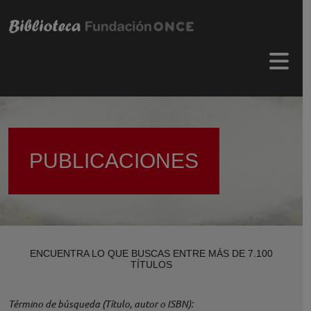
Pasar al contenido principal
Menú 
PUBLICACIONES
ENCUENTRA LO QUE BUSCAS ENTRE MÁS DE 7.100
TÍTULOS
Término de búsqueda (Título, autor o ISBN)