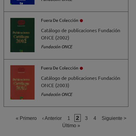
Fuera De Colección
Catálogo de publicaciones Fundación
ONCE (2002)
Fundación ONCE
Fuera De Colección
Catálogo de publicaciones Fundación
ONCE (2003)
Fundación ONCE
Página actual
2
Primera página
Página anterior
Página
Página
Página
Siguiente págin
« Primero
‹ Anterior
1
3
4
Siguiente >
Última página
Último »
Paginación