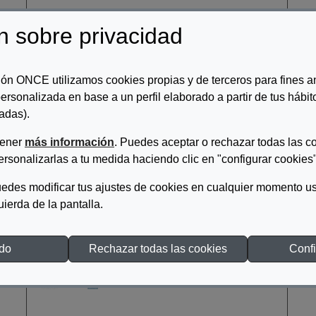
n sobre privacidad
ud
El voluntariado en Salud
Mental España. Informe 2020
Salud Mental España
ón ONCE utilizamos cookies propias y de terceros para fines an
ersonalizada en base a un perfil elaborado a partir de tus hábi
adas).
tener
más información
. Puedes aceptar o rechazar todas las c
ersonalizarlas a tu medida haciendo clic en "configurar cookies"
edes modificar tus ajustes de cookies en cualquier momento us
quierda de la pantalla.
Guía de atención a la
discapacidad en la universidad
odo
Rechazar todas las cookies
Confi
2020-2021
Fundación Universia