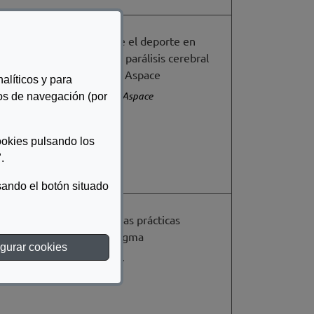
Estudio sobre el deporte en
personas con parálisis cerebral
de entidades Aspace
alíticos y para
Confederación Aspace
tos de navegación (por
ookies pulsando los
.
ando el botón situado
Guía de buenas prácticas
contra el estigma
gurar cookies
Muñoz, M. (dir.),