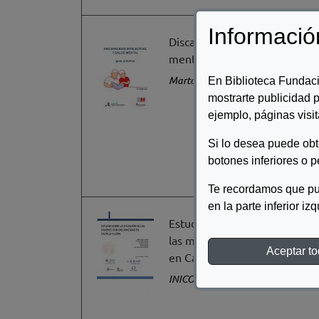
Informació
Discapacidad intelectual y sal
mental. Guía práctica
Martorel, Almudena
En Biblioteca Fundaci
mostrarte publicidad p
ejemplo, páginas visit
Si lo desea puede ob
botones inferiores o p
Te recordamos que pu
en la parte inferior iz
Estudio sobre la situación de
las mujeres con discapacidad
Aceptar t
en Castilla y León
INICO