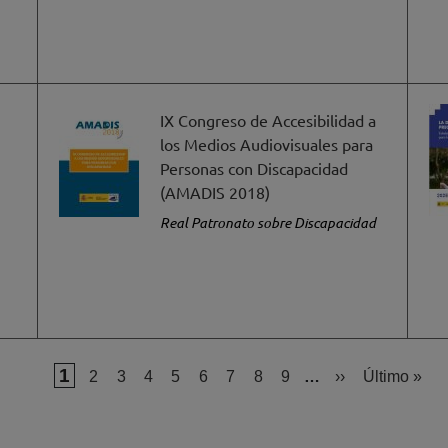
IX Congreso de Accesibilidad a
los Medios Audiovisuales para
Personas con Discapacidad
(AMADIS 2018)
Real Patronato sobre Discapacidad
Página actual
1
Página
Página
Página
Página
Página
Página
Página
Página
Siguiente págin
Última pági
2
3
4
5
6
7
8
9
…
››
Último »
Paginación