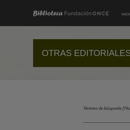
Pasar al contenido principal
INICI
OTRAS EDITORIALE
Término de búsqueda (Títu