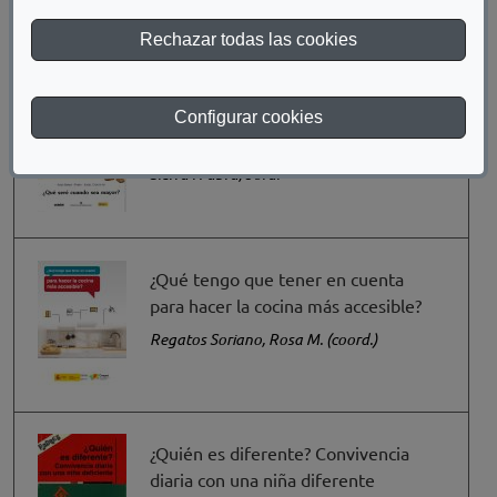
Rechazar todas las cookies
Configurar cookies
¿Qué seré cuando sea mayor?
Sierra i Fabra, Jordi
¿Qué tengo que tener en cuenta
para hacer la cocina más accesible?
Regatos Soriano, Rosa M. (coord.)
¿Quién es diferente? Convivencia
diaria con una niña diferente