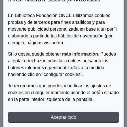
López-Ibor Alcocer, Mª Ines
En Biblioteca Fundación ONCE utilizamos cookies
propias y de terceros para fines analíticos y para
mostrarte publicidad personalizada en base a un perfil
¿Qué hacer si ingresa una persona
elaborado a partir de tus hábitos de navegación (por
con sordoceguera?
ejemplo, páginas visitadas).
FESOCE
Si lo desea puede obtener
más información
. Puedes
aceptar o rechazar todas las cookies pulsando los
botones inferiores o personalizarlas a tu medida
¿Qué le pasa a papá?
haciendo clic en "configurar cookies".
Rodríguez Alonso, Rosa María
Te recordamos que puedes modificar tus ajustes de
cookies en cualquier momento usando el botón situado
en la parte inferior izquierda de la pantalla.
¿Qué libros hay de lectura fácil?
Aceptar todo
Plena Inclusión