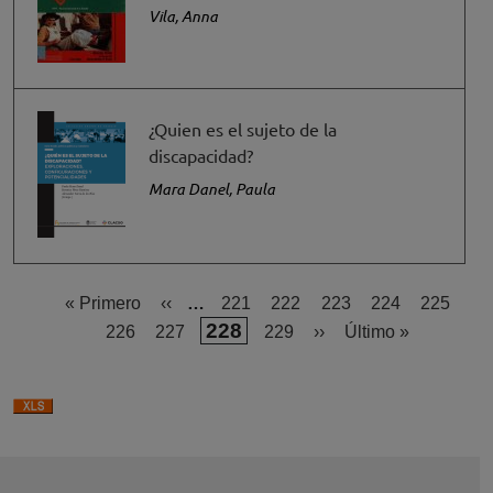
Vila, Anna
¿Quien es el sujeto de la
discapacidad?
Mara Danel, Paula
Primera página
Página anterior
Página
Página
Página
Página
Página
« Primero
‹‹
…
221
222
223
224
225
Página actual
228
Página
Página
Página
Siguiente página
Última página
226
227
229
››
Último »
Paginación