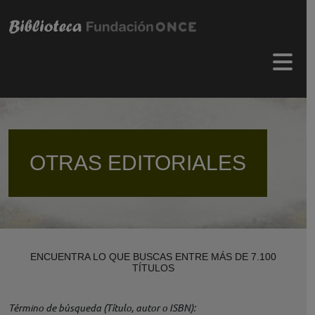
Pasar al contenido principal
Menú 
OTRAS EDITORIALES
ENCUENTRA LO QUE BUSCAS ENTRE MÁS DE 7.100
TÍTULOS
Término de búsqueda (Título, autor o ISBN)