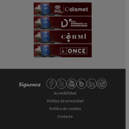
Redes sociales de Fundación ONCE,
Síguenos
Accesibilidad
Política de privacidad
Política de cookies
Contacto