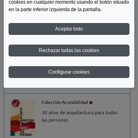
cookies en cualquier momento usando el botón situado
Turismo accesible para todos.
en la parte inferior izquierda de la pantalla.
Recomendaciones para turoperadores, agencias y
agentes de viaje
Aceptar todo
Un Tourism, UNE, Fundación ONCE
Colección Accesibilidad
Rechazar todas las cookies
Folleto Exposición Sala Cambio de
Sentido. Airea los trapos sucios de la
Configurar cookies
violencia de género
Varios
Colección Accesibilidad
30 años de arquitectura para todas
las personas