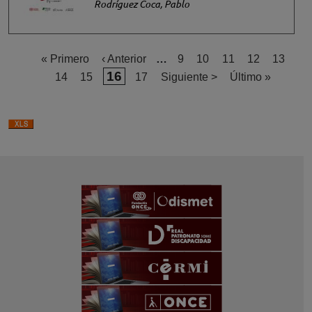
Rodríguez Coca, Pablo
Primera página
Página anterior
Página
Página
Página
Página
Página
« Primero
‹ Anterior
…
9
10
11
12
13
Página actual
16
Página
Página
Página
Siguiente página
Última página
14
15
17
Siguiente >
Último »
Paginación