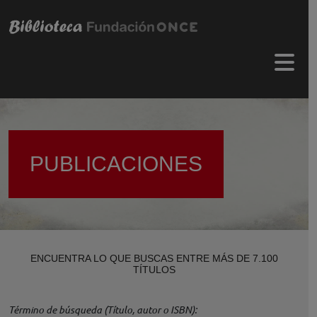
Pasar al contenido principal
Menú 
PUBLICACIONES
ENCUENTRA LO QUE BUSCAS ENTRE MÁS DE 7.100
TÍTULOS
Término de búsqueda (Título, autor o ISBN)