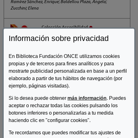
Ramírez Sánchez, Enrique; Baldellou Plaza, Ángela;
Zucchini; Elena
Colección Accesibilidad
Cómo aplicar la Norma ISO 21902.
Información sobre privacidad
Recomendaciones para los
principales actores del sector del
En Biblioteca Fundación ONCE utilizamos cookies
transporte
propias y de terceros para fines analíticos y para
Un Tourism, UNE, Fundación ONCE
mostrarte publicidad personalizada en base a un perfil
elaborado a partir de tus hábitos de navegación (por
ejemplo, páginas visitadas).
Colección Accesibilidad
Folleto Exposición de Cambio de
Si lo desea puede obtener
más información
. Puedes
Sentido. Un pasado en el futuro
aceptar o rechazar todas las cookies pulsando los
botones inferiores o personalizarlas a tu medida
Alumnos Tándem Fundación ONCE
haciendo clic en "configurar cookies".
Te recordamos que puedes modificar tus ajustes de
Colección Accesibilidad