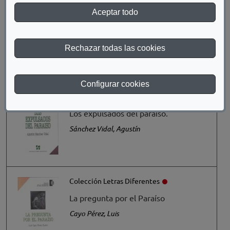
Aceptar todo
Colección Letras Diferentes
Luces y sombras: El ciego en la
literatura hispánica
Rechazar todas las cookies
Cruz de Mendizábal, Juan
Configurar cookies
Colección Letras Diferentes
Los expulsados del paraíso.
Sánchez Vidal, Agustín
Colección Letras Diferentes
La pregunta por el Paraíso
Cayo Pérez, Luis