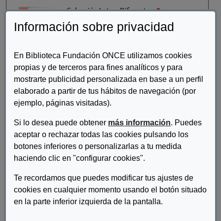
Colección Letras Diferentes
Información sobre privacidad
La décima de Beethoven
Ustinov, Peter
En Biblioteca Fundación ONCE utilizamos cookies
propias y de terceros para fines analíticos y para
mostrarte publicidad personalizada en base a un perfil
elaborado a partir de tus hábitos de navegación (por
Colección Letras Diferentes
ejemplo, páginas visitadas).
En tinieblas
Si lo desea puede obtener
más información
. Puedes
Bloy, Léon.
aceptar o rechazar todas las cookies pulsando los
botones inferiores o personalizarlas a tu medida
haciendo clic en "configurar cookies".
Colección Letras Diferentes
Te recordamos que puedes modificar tus ajustes de
Robert Louis Stevenson
cookies en cualquier momento usando el botón situado
en la parte inferior izquierda de la pantalla.
Chesterton,G. K.