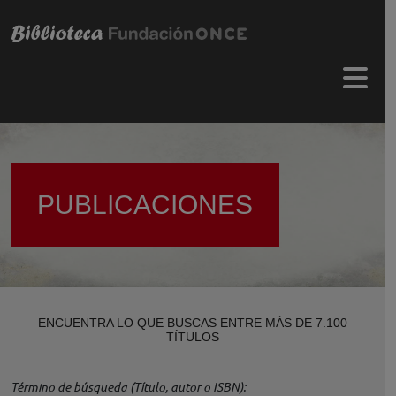
Pasar al contenido principal
Menú 
PUBLICACIONES
ENCUENTRA LO QUE BUSCAS ENTRE MÁS DE 7.100
TÍTULOS
Término de búsqueda (Título, autor o ISBN)