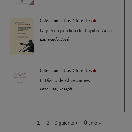
Colección Letras Diferentes
La pierna perdida del Capitán Acab
Esproceda, José
Colección Letras Diferentes
El Diario de Alice James
Leon Edel, Joseph
Página actual
1
Página
Siguiente página
Última página
2
Siguiente >
Último »
Paginación