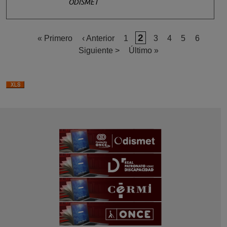
ODISMET
Página actual
2
Primera página
Página anterior
Página
Página
Página
Página
Página
« Primero
‹ Anterior
1
3
4
5
6
Siguiente página
Última página
Siguiente >
Último »
Paginación