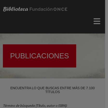
Pasar al contenido principal
Menú 
PUBLICACIONES
ENCUENTRA LO QUE BUSCAS ENTRE MÁS DE 7.100
TÍTULOS
Término de búsqueda (Título, autor o ISBN)