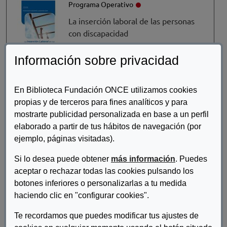
Programa Operativo
La inserción laboral de las personas
con discapacidad
PricewaterhouseCoopers
Información sobre privacidad
Programa Operativo
En Biblioteca Fundación ONCE utilizamos cookies
Estudio “La empleabilidad de los
propias y de terceros para fines analíticos y para
universitarios con discapacidad y sus
mostrarte publicidad personalizada en base a un perfil
necesidades formativas y de
elaborado a partir de tus hábitos de navegación (por
aprendizaje para empleos de
ejemplo, páginas visitadas).
calidad”
Si lo desea puede obtener
más información
. Puedes
Fundación ONCE
aceptar o rechazar todas las cookies pulsando los
botones inferiores o personalizarlas a tu medida
Programa Operativo
haciendo clic en "configurar cookies".
Investing for Reversing
Te recordamos que puedes modificar tus ajustes de
Cáritas